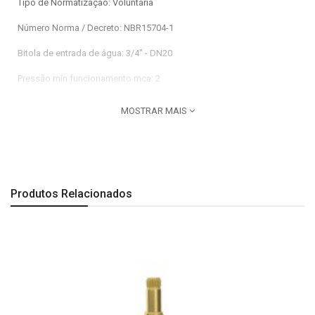
Tipo de Normatização: Voluntária
Número Norma / Decreto: NBR15704-1
Bitola de entrada de água: 3/4" - DN20
Pressão mín funcionamento mca: 2
Pressão max funcionamento mca: 40
MOSTRAR MAIS
Dimensões:
Comprimento: 112 mm| Largura: 60 mm| Altura: 44 mm.
Observação:
Produtos Relacionados
A segunda imagem é especificação técnica do produto.
Imagem Meramente Ilustrativa