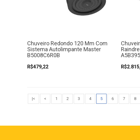
Chuveiro Redondo 120 Mm Com
Chuvei
Sistema Autolimpante Master
Raindre
B5008C6R0B
A5B395
R$479,22
R$2.815
|<
<
1
2
3
4
5
6
7
8