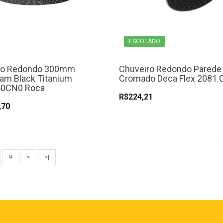
ESGOTADO
ro Redondo 300mm
Chuveiro Redondo Parede
am Black Titanium
Cromado Deca Flex 2081.
0CN0 Roca
R$224,21
,70
9
>
>|