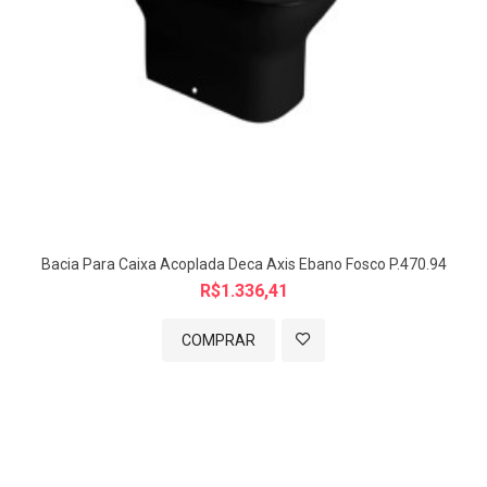
Comprimento: 665 mm| Largura: 375 mm| Altura: 400 mm.
Observação:
A segunda imagem é especificação técnica do produto.
Todas as imagens são meramente ilustrativas.
Produto não acompanha itens de Instalação, Caixa Acoplada e
Assento.
Itens de Instalação(Parafuso, Flexível e Anel de Vedação),
Bacia Para Caixa Acoplada Deca Axis Ebano Fosco P.470.94
Caixa Acoplada e Assentos são vendidos separadamente
R$1.336,41
COMPRAR