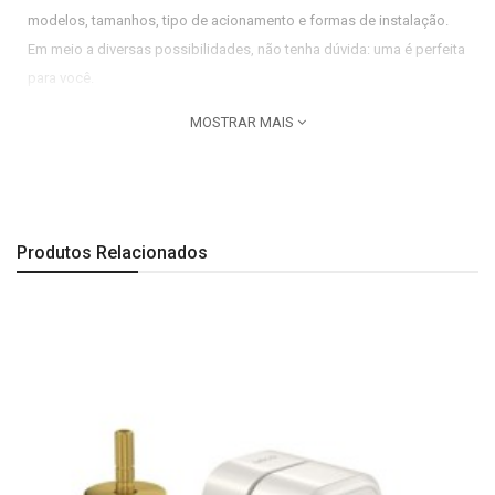
modelos, tamanhos, tipo de acionamento e formas de instalação.
Em meio a diversas possibilidades, não tenha dúvida: uma é perfeita
para você.
Atributos:
MOSTRAR MAIS
Linha do produto: Deca You
Indicação de uso: Residencial
Uso PCD: Não
Produtos Relacionados
Dimensões:
Comprimento: 54 mm| Largura: 60 mm| Altura: 60 mm.
Observação:
Todas as imagens são meramente ilustrativas.
A Última imagem é especificação técnica do produto.
Este acabamento serve somente para registros de pressão, ou