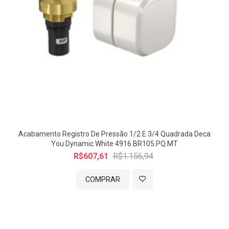
seja, misturador do chuveiro, banheira e ducha higiênica
quente e fria. Não entra outro tipo de base de registro
somente Deca.
Acabamento Registro De Pressão 1/2 E 3/4 Quadrada Deca
You Dynamic White 4916.BR105.PQ.MT
R$607,61
R$1.156,94
COMPRAR