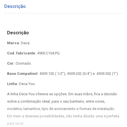
Descrição
Descrição
Marca:
Deca.
Cod. fabricante:
4900.C104.PQ.
Cor:
Cromado.
Base Compatível:
4509.102 ( 1/2"), 4509.202 (3/4") e 4509.302 (1")
Linha:
Deca You.
A linha Deca You oferece as opções. Em suas mãos, fica a decisão
sobre a combinação ideal, para o seu banheiro, entre cores,
modelos, tamanhos, tipo de acionamento e formas de instalação.
Em meio a diversas possibilidades, não tenha dúvida: uma é perfeita
para você.