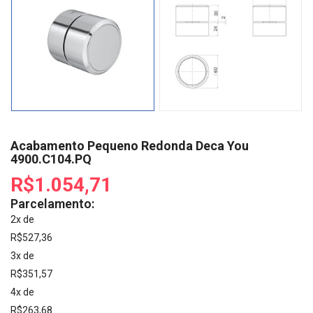
Acabamento Pequeno Redonda Deca You
4900.C104.PQ
R$1.054,71
Parcelamento:
2x de
R$527,36
3x de
R$351,57
4x de
R$263,68