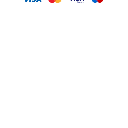
Informações
Troca e Devolução
Orçamentos
Quem Somos Depocasa
Política de Entrega
Política de privacidade
Condições de Compra
Profissionais da Construção
Utilidades
Onde Estamos
Contato