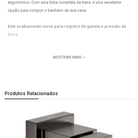
ergonômico. Com uma linha completa de itens, é uma excelente
opção para compor o banheiro de sua casa
Este acabamento serve para registro de gaveta e pressão da
Deca
Para maiores informações entre no site do fabricante
MOSTRAR MAIS
www.deca.com.br e procure pelo codigo 4900.C34.PQ
Imagem meramente ilustrativa.
Produtos Relacionados