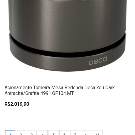
Acionamento Torneira Mesa Redonda Deca You Dark
Antracite/Grafite 4991.GF104.MT
R$2.019,90
1
2
3
4
5
6
7
>
>|