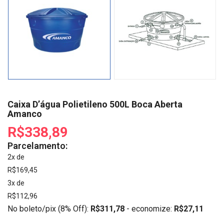
Caixa D’água Polietileno 500L Boca Aberta
Amanco
R$338,89
Parcelamento:
2x de
R$169,45
3x de
R$112,96
No boleto/pix (8% Off):
R$311,78
- economize:
R$27,11