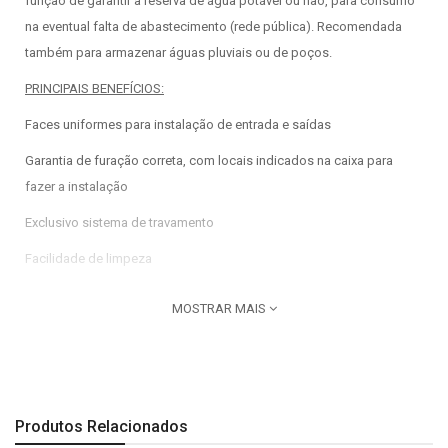
função de garantir a reserva de água potável ou não, para consumo
na eventual falta de abastecimento (rede pública). Recomendada
também para armazenar águas pluviais ou de poços.
PRINCIPAIS BENEFÍCIOS:
Faces uniformes para instalação de entrada e saídas
Garantia de furação correta, com locais indicados na caixa para
fazer a instalação
Exclusivo sistema de travamento
Facilidade de limpeza
Materia prima atóxica
MOSTRAR MAIS
MARCA:
Amanco
CÓD FABRICANTE:
19211
COR:
Azul
Produtos Relacionados
PRODUTO:
Caixa d’água boca aberta 500 Lts Amanco