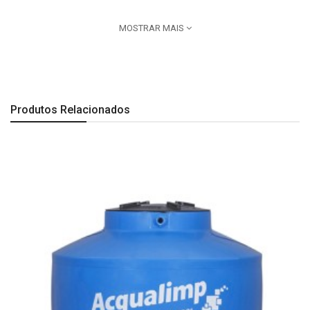
Sem vazamentos
MOSTRAR MAIS
Proteção UV
Inclui 1 Boia e 1 Filtro.
MARCA:
Acqualimp
Produtos Relacionados
CÓD FABRICANTE:
500131
COR:
Bege
PRODUTO:
Caixa d’água Água limpa 500 Lts Acqualimp
CAPACIDADE:
500 Litros
DIMENSÃO:
Altura 72cm x Diâmetro 108cm
Imagem meramente ilustrativa.