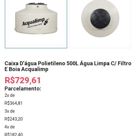
Caixa D’água Polietileno 500L Água Limpa C/ Filtro
E Boia Acqualimp
R$729,61
Parcelamento:
2x de
R$364,81
3x de
R$243,20
4x de
R$182,40