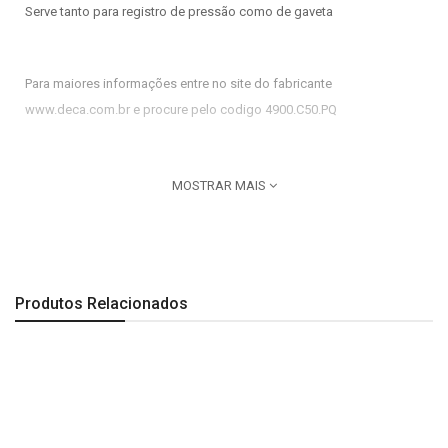
Serve tanto para registro de pressão como de gaveta
Para maiores informações entre no site do fabricante
www.deca.com.br e procure pelo codigo 4900.C50.PQ
Imagem meramente ilustrativa.
MOSTRAR MAIS
Produtos Relacionados