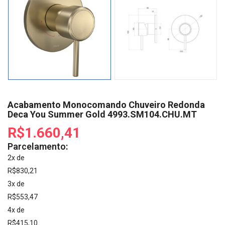
Acabamento Monocomando Chuveiro Redonda
Deca You Summer Gold 4993.SM104.CHU.MT
R$1.660,41
Parcelamento:
2x de
R$830,21
3x de
R$553,47
4x de
R$415,10