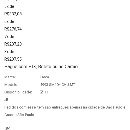
5x de
R$332,08
6x de
R$276,74
7x de
R$237,20
8x de
R$207,55
Pague com PIX, Boleto ou no Cartão.
Marca:
Deca
Modelo:
4993.SM104.CHU.MT
Disponibilidade:
11
Pedidos com esse item são entregues apenas na cidade de São Paulo e
Grande São Paulo.
Qtd