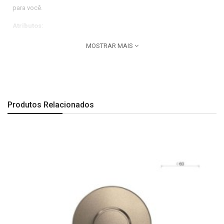
para você.
Atributos:
Linha do produto: Deca You.
MOSTRAR MAIS
Uso PCD: Não.
Dimensões:
Comprimento: 88 mm| Largura: 130 mm| Altura: 163 mm.
Produtos Relacionados
Observação:
Todas as imagens são meramente ilustrativas.
A Última imagem é especificação técnica do produto.