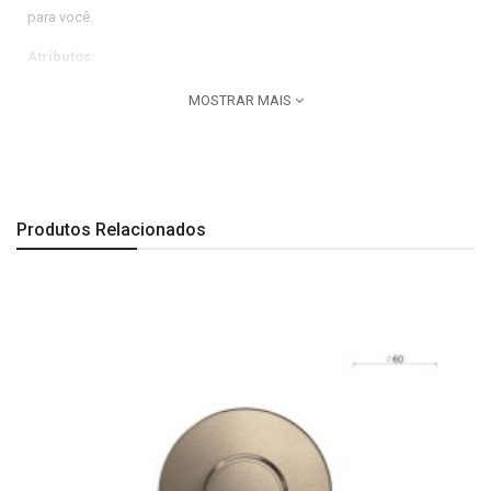
para você.
Atributos:
Linha do produto
:
Deca You.
MOSTRAR MAIS
Uso PCD
:
Não.
Dimensões:
Comprimento: 88 mm| Largura: 130 mm| Altura: 163 mm.
Produtos Relacionados
Observação:
Todas as imagens são meramente ilustrativas.
A Última imagem é especificação técnica do produto.