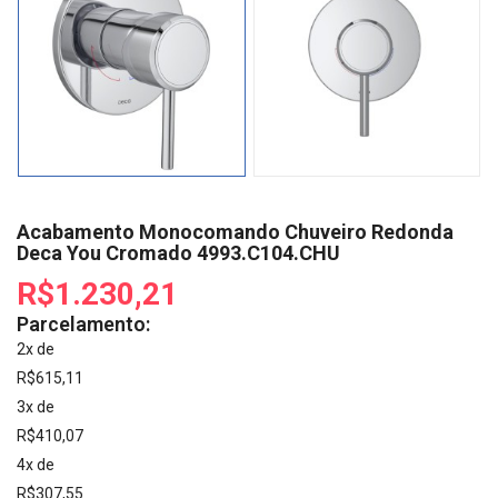
Acabamento Monocomando Chuveiro Redonda
Deca You Cromado 4993.C104.CHU
R$1.230,21
Parcelamento:
2x de
R$615,11
3x de
R$410,07
4x de
R$307,55