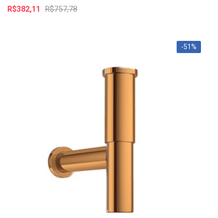
R$382,11
R$757,78
-51%