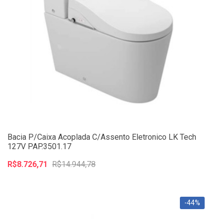
Bacia P/Caixa Acoplada C/Assento Eletronico LK Tech
127V PAP.3501.17
R$8.726,71
R$14.944,78
-44%