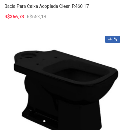
Bacia Para Caixa Acoplada Clean P.460.17
R$366,73
R$653,18
-41%