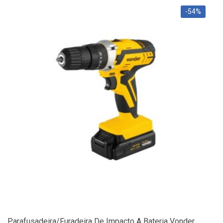
-54%
Parafusadeira/Furadeira De Impacto A Bateria Vonder