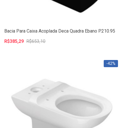
Bacia Para Caixa Acoplada Deca Quadra Ebano P.210.95
R$385,29
R$653,10
-42%