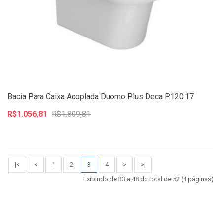
Bacia Para Caixa Acoplada Duomo Plus Deca P.120.17
R$1.056,81
R$1.809,81
|<
<
1
2
3
4
>
>|
Exibindo de 33 a 48 do total de 52 (4 páginas)