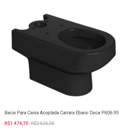
Bacia Para Caixa Acoplada Carrara Ebano Deca P.606.95
R$1.474,70
R$2.626,56