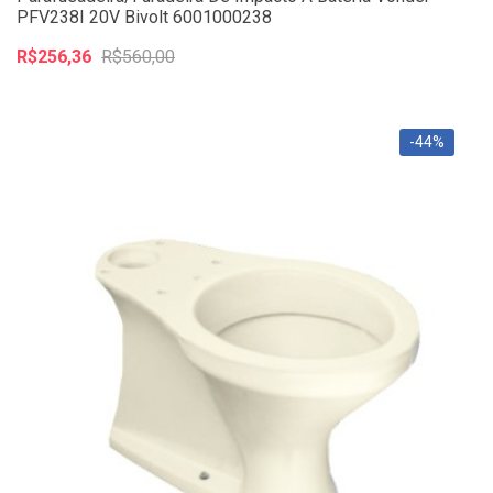
PFV238I 20V Bivolt 6001000238
R$256,36
R$560,00
-44%