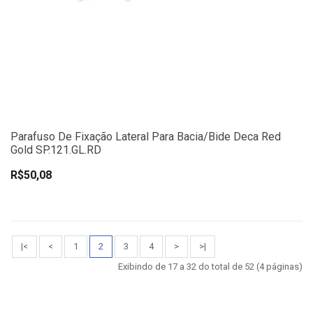
Parafuso De Fixação Lateral Para Bacia/Bide Deca Red
Gold SP.121.GL.RD
R$50,08
|<
<
1
2
3
4
>
>|
Exibindo de 17 a 32 do total de 52 (4 páginas)