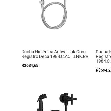
Ducha Higiênica Activa Link Com
Ducha H
Registro Deca 1984.C.ACT.LNK.BR
Regist
1984.C
R$684,65
R$694,2