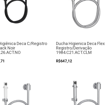
igiênica Deca C/Registro
Ducha Higienica Deca Flex
lack Noir
Registro/Derivação
L26.ACT.NO
1984.C21.ACT.CLM
,71
R$647,12