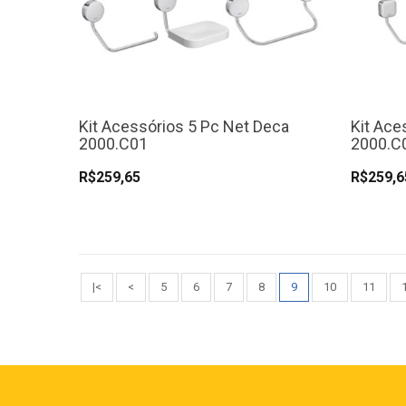
Kit Acessórios 5 Pc Net Deca
Kit Ace
2000.C01
2000.C
R$259,65
R$259,6
|<
<
5
6
7
8
9
10
11