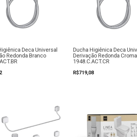
igiênica Deca Universal
Ducha Higiênica Deca Univ
ção Redonda Branco
Derivação Redonda Crom
.ACT.BR
1948.C.ACT.CR
2
R$719,08