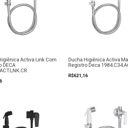
igiênica Activa Link Com
Ducha Higiênica Activa M
ro DECA
Registro Deca 1984.C34.
.ACT.LNK.CR
R$621,16
6