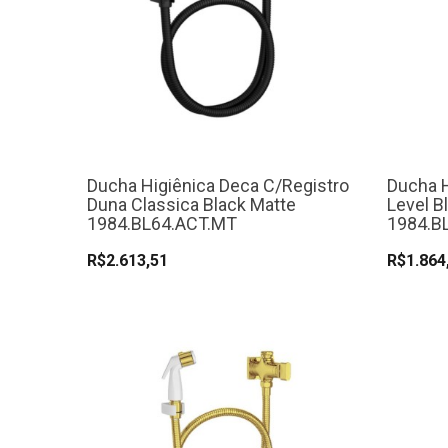
Ducha Higiênica Deca C/Registro
Ducha H
Duna Classica Black Matte
Level B
1984.BL64.ACT.MT
1984.B
R$2.613,51
R$1.864