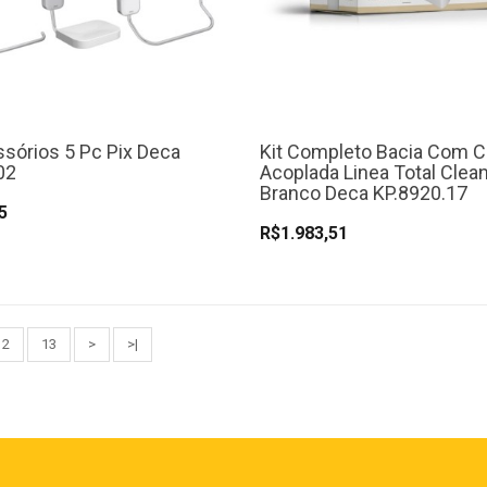
ssórios 5 Pc Pix Deca
Kit Completo Bacia Com C
02
Acoplada Linea Total Clea
Branco Deca KP.8920.17
5
R$1.983,51
12
13
>
>|