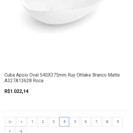
Cuba Apoio Oval 540X375mm Ruy Ohtake Branco Matte
A327A13628 Roca
R$1.022,14
|<
<
1
2
3
4
5
6
7
8
9
>
>|