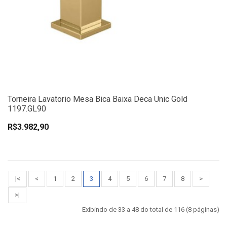
Torneira Lavatorio Mesa Bica Baixa Deca Unic Gold
1197.GL90
R$3.982,90
|<
<
1
2
3
4
5
6
7
8
>
>|
Exibindo de 33 a 48 do total de 116 (8 páginas)