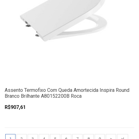
Assento Termofixo Com Queda Amortecida Inspira Round
Branco Brilhante A80152200B Roca
R$907,61
1
2
3
4
5
6
7
8
9
>
>|